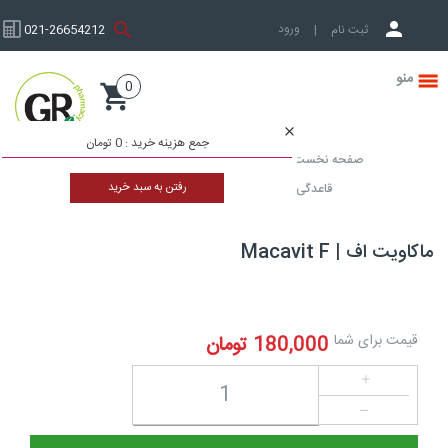
ورود به حساب کاربری
ثبت نام
|
021-26654212
0
صفحه نخست
جمع هزینه خرید :
0 تومان
صفحه نخست
مکمل دارویی و تغذیه ای
مکمل دارویی
رفتن به سبد خرید
قاعدگی و یائسگی
ماکاویت اف | Macavit F
ماکاویت اف | Macavit F
قیمت برای شما
180,000
تومان