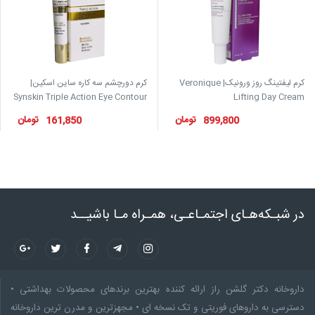
کرم لیفتینگ روز ورونیک| Veronique
کرم دورچشم سه کاره ساین اسکین|
Synskin Triple Action Eye Contour
Lifting Day Cream
Cream
تومان
تومان
161,850
899,800
در شبـکه‌هـای اجتمـاعـی، همـراه مـا باشیــد
داروخانه دکتر گلشن راز ارائه کننده بهترین برندهای محصولات بهداشتی •
دسترسی به داروهای فوریتی و تک نسخه ای • مجهزترین و مدرن ترین داروخانه