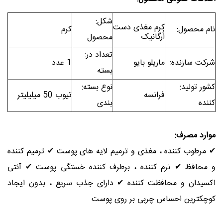
:شکل
کرم مغذی دست
م محصول
کرم
اُرگانیک
محصول
:تعداد در
کت سازنده
ماریلو بایو
1 عدد
بسته
:کشور تولید
:نوع بسته
فرانسه
تیوب 50 میلیلیتر
ده
بندی
رد مصرف:
رطوب کننده ، مغذی و ترمیم لایه های پوست ✔ ترمیم کننده
حافظ ✔ نرم کننده ، برطرف کننده خستگی پوست ✔ آنتی
یدان و محافظت کننده ✔ دارای جذب سریع ، بدون ایجاد
کترین احساس چربی بر روی پوست