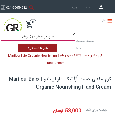
ورود به حساب کاربری
ثبت نام
|
021-26654212
0
صفحه نخست
جمع هزینه خرید :
0 تومان
صفحه نخست
محصولات پوست و زیبایی
مرطوب کننده
رفتن به سبد خرید
مرطوب کننده دست
کرم مرطوب کننده
کرم مغذی دست اُرگانیک ماریلو بایو | Marilou Baio Organic Nourishing
Hand Cream
کرم مغذی دست اُرگانیک ماریلو بایو | Marilou Baio
Organic Nourishing Hand Cre
یمت برای شما
53,000
تومان