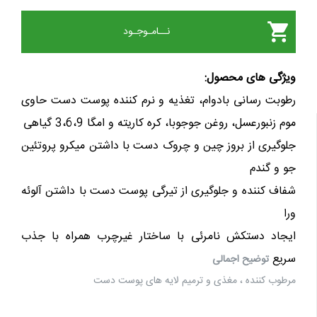
نــامـوجـود
یژگی های محصول
:
طوبت رسانی بادوام، تغذیه و نرم کننده پوست دست حاوی
وم زنبورعسل، روغن جوجوبا، کره کاریته و امگا 3،6،9 گیاهی
لوگیری از بروز چین و چروک دست با داشتن میکرو پروتئین
و و گندم
فاف کننده و جلوگیری از تیرگی پوست دست با داشتن آلوئه
را
یجاد دستکش نامرئی با ساختار غیرچرب همراه با جذب
ریع
توضیح اجمالی
رطوب کننده ، مغذی و ترمیم لایه های پوست دست