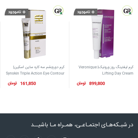
کرم لیفتینگ روز ورونیک| Veronique
کرم دورچشم سه کاره ساین اسکین|
شامپ
Synskin Triple Action Eye Contour
Lifting Day Cr
nti ...
Cream
تومان
تومان
161,850
899,800
شبـکه‌هـای اجتمـاعـی، همـراه مـا باشیــد