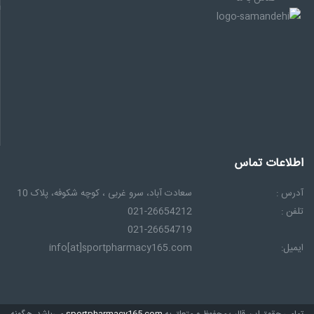
اعات تماس
س :
سعادت آباد، سرو غربی ، كوچه شكوفه، پلاک 10
 :
021-26654212
021-26654719
ل:
info[at]sportpharmacy165.com