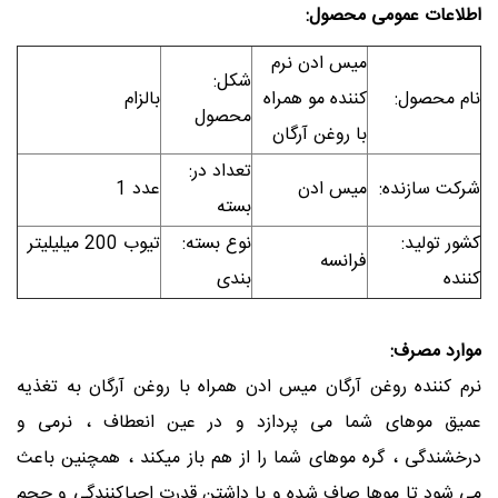
اعات عمومی محصول:
میس ادن نرم
:شکل
م محصول
کننده مو همراه
بالزام
محصول
با روغن آرگان
:تعداد در
کت سازنده
میس ادن
1 عدد
بسته
:کشور تولید
:نوع بسته
تیوب 200 میلیلیتر
فرانسه
ده
بندی
رد مصرف:
 کننده روغن آرگان میس ادن همراه با روغن آرگان به تغذیه
یق موهای شما می پردازد و در عین انعطاف ، نرمی و
شندگی ، گره موهای شما را از هم باز میکند ، همچنین باعث
شود تا موها صاف شده و با داشتن قدرت احیاکنندگی و حجم