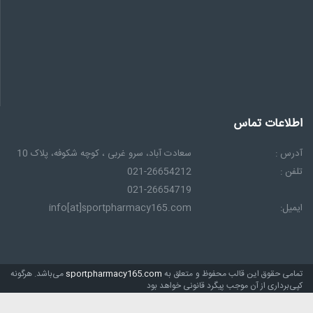
اعات تماس
س :
سعادت آباد، سرو غربی ، كوچه شكوفه، پلاک 10
 :
021-26654212
021-26654719
ل:
info[at]sportpharmacy165.com
ی حقوق این قالب محفوظ و متعلق به
sportpharmacy165.com
می‌باشد. هرگونه
برداری از آن موجب پیگرد قانونی خواهد بود