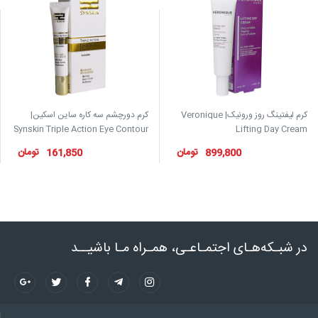
کرم لیفتینگ روز ورونیک| Veronique
کرم دورچشم سه کاره ساین اسکین|
شامپ
Synskin Triple Action Eye Contour
Lifting Day Cr
nti ...
Cream
تومان
تومان
161,850
899,800
شبـکه‌هـای اجتمـاعـی، همـراه مـا باشیــد