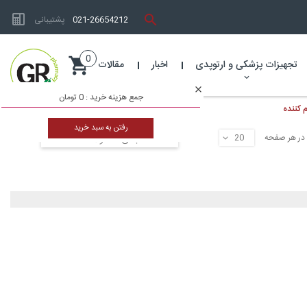
021-26654212
پشتیبانی
0
تجهیزات پزشکی و ارتوپدی
اخبار
مقالات
جمع هزینه خرید :
0 تومان
 کننده
رفتن به سبد خرید
در هر صفحه
دسته بندی محصولات
▼