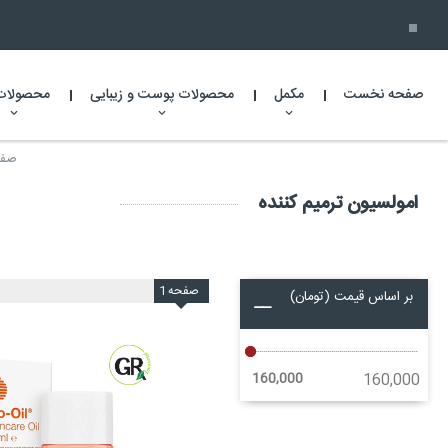
صفحه نخست
مکمل
محصولات پوست و زیبایی
محصولات
صفح
امولسیون ترمیم کننده
صفحه
1
بر اساس قیمت (تومان)
160,000
160,000