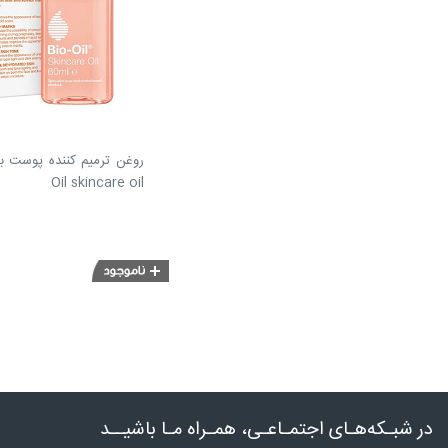
Oil skincare oil
در شبـکه‌هـای اجتمـاعـی، همـراه مـا باشیــد