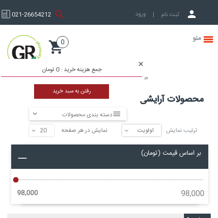
ورود به حساب کاربری
ثبت نام
|
021-26654212
0
صفحه نخست
جمع هزینه خرید :
0 تومان
صفحه نخست
محصولات آرایشی
رفتن به سبد خرید
محصولات آرایشی
دسته بندی محصولات
ترتیب نمایش
نمایش در هر صفحه
▼
▼
بر اساس قیمت (تومان)
98,000
98,000