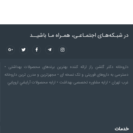
در شبـکه‌هـای اجتمـاعـی، همـراه مـا باشیــد
داروخانه دکتر گلشن راز ارائه کننده بهترین برندهای محصولات بهداشتی •
دسترسی به داروهای فوریتی و تک نسخه ای • مجهزترین و مدرن ترین داروخانه
غرب تهران • ارایه مشاوره تخصصى بهداشت • ارایه محصولات آرايشي اروپايي
خدمات