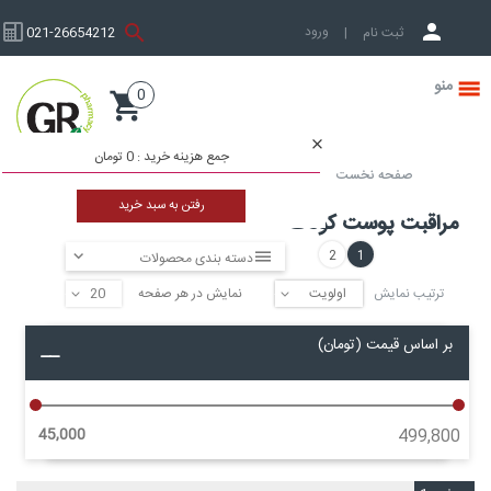
ورود به حساب کاربری
ثبت نام
|
021-26654212
0
صفحه نخست
جمع هزینه خرید :
0 تومان
صفحه نخست
محصولات مادر و کودک
مراقبت پوست کودک
رفتن به سبد خرید
مراقبت پوست کودک
2
1
دسته بندی محصولات
ترتیب نمایش
نمایش در هر صفحه
▼
▼
بر اساس قیمت (تومان)
45,000
499,800