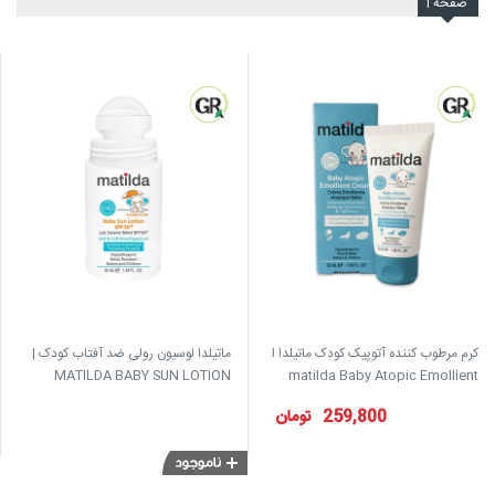
صفحه
1
کرم مرطوب کننده آتوپیک کودک ماتیلدا ا
ماتیلدا لوسیون رولی ضد آفتاب کودک |
MATILDA BABY SUN LOTION
matilda Baby Atopic Emollient
SPF50-50ml
Cream
259,800
تومان