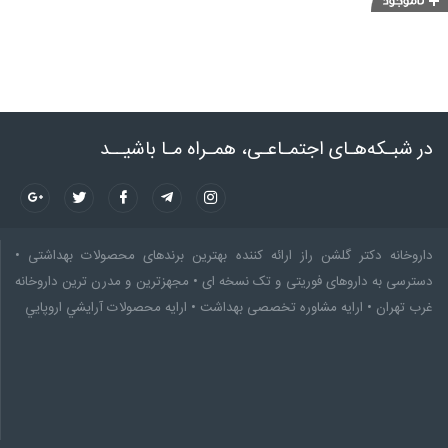
در شبـکه‌هـای اجتمـاعـی، همـراه مـا باشیــد
داروخانه دکتر گلشن راز ارائه کننده بهترین برندهای محصولات بهداشتی •
دسترسی به داروهای فوریتی و تک نسخه ای • مجهزترین و مدرن ترین داروخانه
غرب تهران • ارایه مشاوره تخصصى بهداشت • ارایه محصولات آرايشي اروپايي