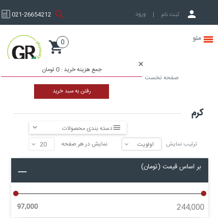
ورود به حساب کاربری
ثبت نام
|
021-26654212
0
صفحه نخست
جمع هزینه خرید :
0 تومان
صفحه نخست
محصولات پوست و زیبایی
مرطوب کننده
رفتن به سبد خرید
مرطوب کننده بدن
کرم
کرم
دسته بندی محصولات
ترتیب نمایش
نمایش در هر صفحه
▼
▼
بر اساس قیمت (تومان)
97,000
244,000