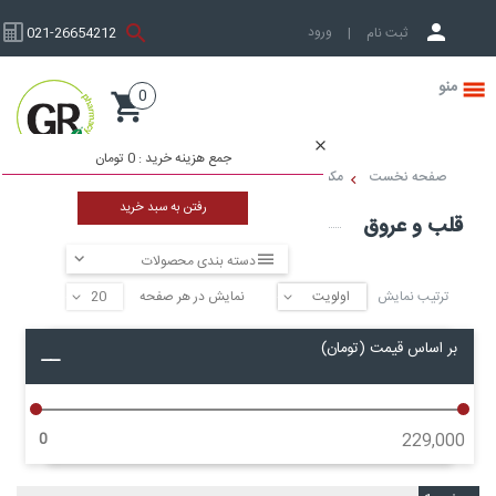
ورود به حساب کاربری
ثبت نام
|
021-26654212
0
صفحه نخست
جمع هزینه خرید :
0 تومان
صفحه نخست
مکمل دارویی و تغذیه ای
مکمل دارویی
قلب و عروق
رفتن به سبد خرید
قلب و عروق
دسته بندی محصولات
ترتیب نمایش
نمایش در هر صفحه
▼
▼
بر اساس قیمت (تومان)
0
229,000