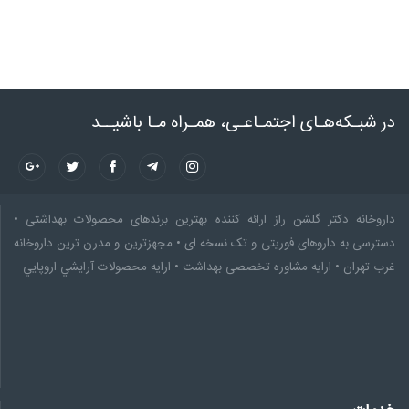
در شبـکه‌هـای اجتمـاعـی، همـراه مـا باشیــد
داروخانه دکتر گلشن راز ارائه کننده بهترین برندهای محصولات بهداشتی •
دسترسی به داروهای فوریتی و تک نسخه ای • مجهزترین و مدرن ترین داروخانه
غرب تهران • ارایه مشاوره تخصصى بهداشت • ارایه محصولات آرايشي اروپايي