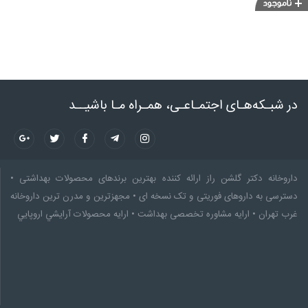
در شبـکه‌هـای اجتمـاعـی، همـراه مـا باشیــد
داروخانه دکتر گلشن راز ارائه کننده بهترین برندهای محصولات بهداشتی •
دسترسی به داروهای فوریتی و تک نسخه ای • مجهزترین و مدرن ترین داروخانه
غرب تهران • ارایه مشاوره تخصصى بهداشت • ارایه محصولات آرايشي اروپايي