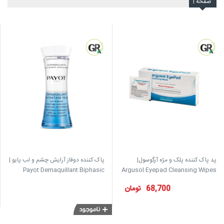
صفحه
1
پد پاک کننده پلک و مژه آرگوسول|
پاک کننده دوفاز آرایش چشم و لب پایو |
Payot Demaquillant Biphasic
Argusol Eyepad Cleansing Wipes
Cleanser for Eyes and lips
68,700
تومان