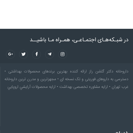
در شبـکه‌هـای اجتمـاعـی، همـراه مـا باشیــد
داروخانه دکتر گلشن راز ارائه کننده بهترین برندهای محصولات بهداشتی •
دسترسی به داروهای فوریتی و تک نسخه ای • مجهزترین و مدرن ترین داروخانه
غرب تهران • ارایه مشاوره تخصصى بهداشت • ارایه محصولات آرايشي اروپايي