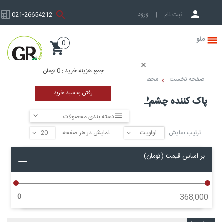
ورود به حساب کاربری
ثبت نام
|
021-26654212
0
صفحه نخست
جمع هزینه خرید :
0 تومان
صفحه نخست
محصولات پوست و زیبایی
پاک کننده
پاک کننده چشم2
رفتن به سبد خرید
پاک کننده چشم2
دسته بندی محصولات
ترتیب نمایش
نمایش در هر صفحه
▼
▼
بر اساس قیمت (تومان)
0
368,000