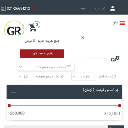
ورود به حساب کاربری
ثبت نام
|
021-26654212
0
صفحه نخست
جمع هزینه خرید :
0 تومان
صفحه نخست
برند
کارن
رفتن به سبد خرید
کارن
دسته بندی محصولات
ترتیب نمایش
نمایش در هر صفحه
▼
▼
بر اساس قیمت (تومان)
268,000
312,000