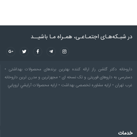
در شبـکه‌هـای اجتمـاعـی، همـراه مـا باشیــد
داروخانه دکتر گلشن راز ارائه کننده بهترین برندهای محصولات بهداشتی •
دسترسی به داروهای فوریتی و تک نسخه ای • مجهزترین و مدرن ترین داروخانه
غرب تهران • ارایه مشاوره تخصصى بهداشت • ارایه محصولات آرايشي اروپايي
خدمات